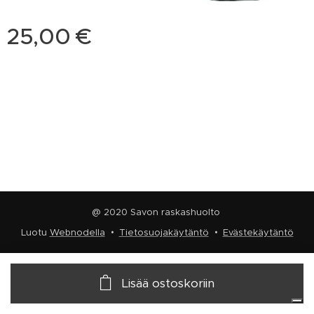
25,00
€
@ 2020 Savon raskashuolto
Luotu
Webnodella
Tietosuojakäytäntö
Evästekäytäntö
Lisää ostoskoriin