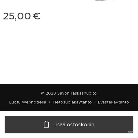
25,00
€
@ 2020 Savon raskashuolto
Luotu
Webnodella
Tietosuojakäytäntö
Evästekäytäntö
Lisää ostoskoriin